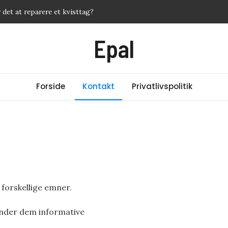
 det at reparere et kvisttag?
ffektive metoder mod akne
Epal
ervice – og hvordan får du mest for pengene?
 fra 35953436? Ekspert giver svar
er du din cashback med de rigtige kreditkort
Forside
Kontakt
Privatlivspolitik
 forskellige emner.
finder dem informative