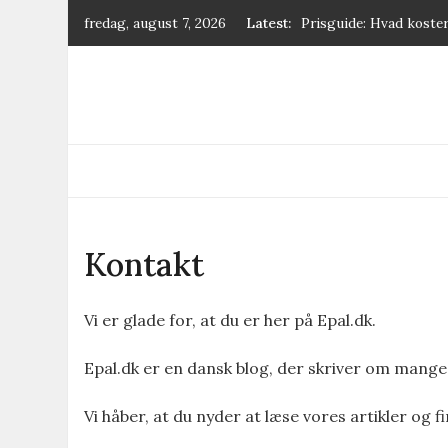
Skip
fredag, august 7, 2026
Latest:
Prisguide: Hvad koster
to
Farvel til bumser: 8 e
content
Hvad koster ejendomss
Kan du stole på opkald
Guide: Sådan maksimer
Kontakt
Vi er glade for, at du er her på Epal.dk.
Epal.dk er en dansk blog, der skriver om mange
Vi håber, at du nyder at læse vores artikler og 