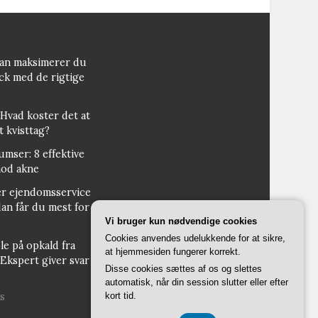
dan maksimerer du
ck med de rigtige
 Hvad koster det at
t kvisttag?
bumser: 8 effektive
od akne
er ejendomsservice
an får du mest for
Vi bruger kun nødvendige cookies
Cookies anvendes udelukkende for at sikre,
le på opkald fra
at hjemmesiden fungerer korrekt.
Ekspert giver svar
Disse cookies sættes af os og slettes
automatisk, når din session slutter eller efter
s
kort tid.