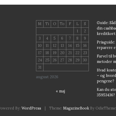
Guide: Så
M
Ti
O
To
F
L
S
din cashba
1
2
kreditkort
3
4
5
6
7
8
9
Prisguide:
10
11
12
13
14
15
16
reparere e
17
18
19
20
21
22
23
Farvel til 
24
25
26
27
28
29
30
metoder m
31
Hvad kost
– og hvord
august 2026
pengene?
Kan du sto
« maj
35953436? 
Powered By:
WordPress
|
Theme:
MagazineBook
By OdieTheme