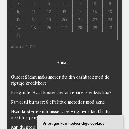
3
4
5
6
7
8
9
10
11
12
13
14
15
16
17
18
19
20
21
22
23
24
25
26
27
28
29
30
31
august 2026
« maj
Guide: Sådan maksimerer du din cashback med de
rigtige kreditkort
Prisguide: Hvad koster det at reparere et kvisttag?
Farvel til bumser: 8 effektive metoder mod akne
Hvad koster ejendomsservice – og hvordan får du
mest for pengene?
Vi bruger kun nødvendige cookies
Kan du stole på opkald fra 35953436? Ekspert giver