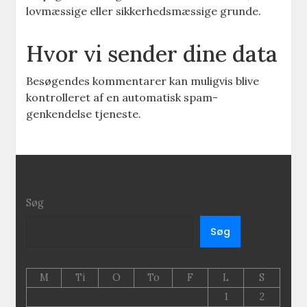
lovmæssige eller sikkerhedsmæssige grunde.
Hvor vi sender dine data
Besøgendes kommentarer kan muligvis blive
kontrolleret af en automatisk spam-
genkendelse tjeneste.
Søg
Søg
M
Ti
O
To
F
L
S
1
2