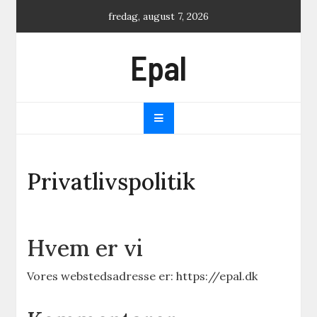
Skip
fredag, august 7, 2026
to
content
Epal
Privatlivspolitik
Hvem er vi
Vores webstedsadresse er: https://epal.dk