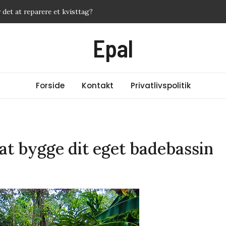
 det at reparere et kvisttag?
ffektive metoder mod akne
Epal
ervice – og hvordan får du mest for pengene?
 fra 35953436? Ekspert giver svar
er du din cashback med de rigtige kreditkort
Forside
Kontakt
Privatlivspolitik
 at bygge dit eget badebassin