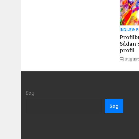
INDLÆG P
Profil
Sådan 
profil
august
Søg
Søg