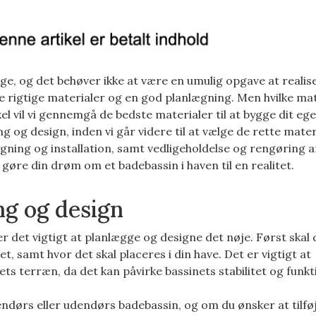
ge, og det behøver ikke at være en umulig opgave at realis
e rigtige materialer og en god planlægning. Men hvilke mat
kel vil vi gennemgå de bedste materialer til at bygge dit ege
g og design, inden vi går videre til at vælge de rette materi
 bygning og installation, samt vedligeholdelse og rengøring a
 gøre din drøm om et badebassin i haven til en realitet.
ng og design
r det vigtigt at planlægge og designe det nøje. Først skal 
t, samt hvor det skal placeres i din have. Det er vigtigt at
ts terræn, da det kan påvirke bassinets stabilitet og funkt
dendørs eller udendørs badebassin, og om du ønsker at tilfø