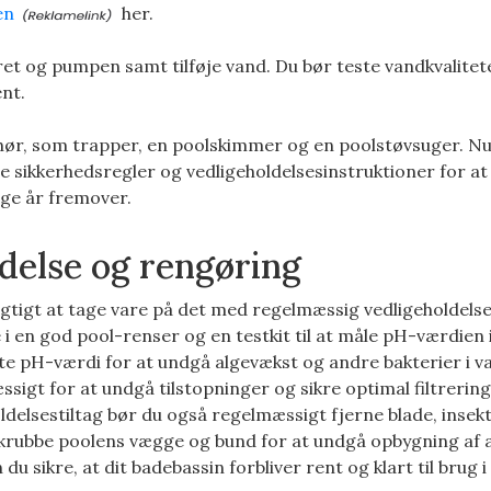
en
her.
lteret og pumpen samt tilføje vand. Du bør teste vandkvalite
ent.
lbehør, som trapper, en poolskimmer og en poolstøvsuger. Nu
alle sikkerhedsregler og vedligeholdelsesinstruktioner for at 
nge år fremover.
ldelse og rengøring
vigtigt at tage vare på det med regelmæssig vedligeholdels
i en god pool-renser og en testkit til at måle pH-værdien 
kte pH-værdi for at undgå algevækst og andre bakterier i v
sigt for at undgå tilstopninger og sikre optimal filtrering
elsestiltag bør du også regelmæssigt fjerne blade, insek
krubbe poolens vægge og bund for at undgå opbygning af 
 du sikre, at dit badebassin forbliver rent og klart til brug