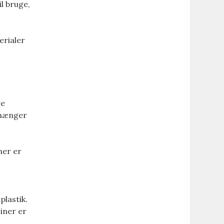
l bruge,
erialer
re
afhænger
ner er
plastik.
siner er