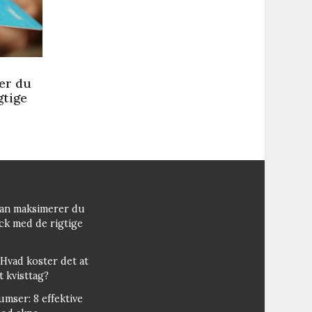
er du
gtige
dan maksimerer du
ck med de rigtige
 Hvad koster det at
t kvisttag?
bumser: 8 effektive