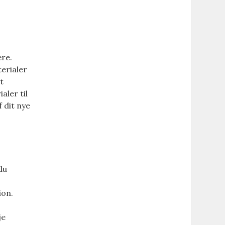
ere.
erialer
t
aler til
f dit nye
du
ion.
je