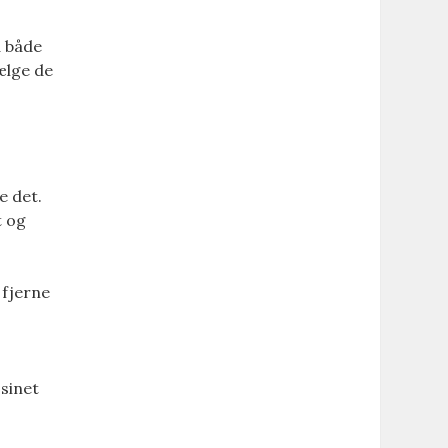
å både
ælge de
e det.
t og
 fjerne
ssinet