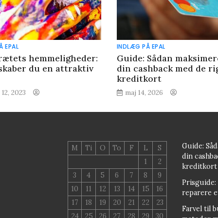
Å EPAL
INDLÆG PÅ EPAL
brætets hemmeligheder:
Guide: Sådan maksimer
skaber du en attraktiv
din cashback med de ri
kreditkort
 12, 2023
maj 14, 2026
Guide: Så
M
Ti
O
To
F
L
S
din cashba
1
2
kreditkort
3
4
5
6
7
8
9
Prisguide:
10
11
12
13
14
15
16
reparere e
17
18
19
20
21
22
23
Farvel til 
24
25
26
27
28
29
30