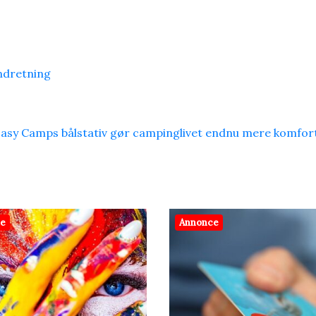
indretning
Easy Camps bålstativ gør campinglivet endnu mere komfor
ce
Annonce