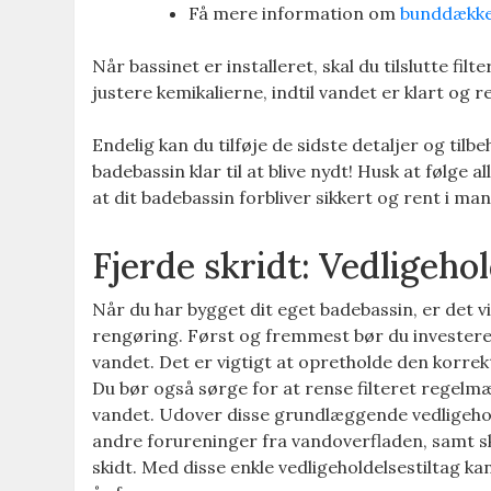
Få mere information om
bunddækk
Når bassinet er installeret, skal du tilslutte fi
justere kemikalierne, indtil vandet er klart og r
Endelig kan du tilføje de sidste detaljer og ti
badebassin klar til at blive nydt! Husk at følge 
at dit badebassin forbliver sikkert og rent i ma
Fjerde skridt: Vedligeho
Når du har bygget dit eget badebassin, er det 
rengøring. Først og fremmest bør du investere 
vandet. Det er vigtigt at opretholde den korre
Du bør også sørge for at rense filteret regelmæs
vandet. Udover disse grundlæggende vedligehold
andre forureninger fra vandoverfladen, samt s
skidt. Med disse enkle vedligeholdelsestiltag kan