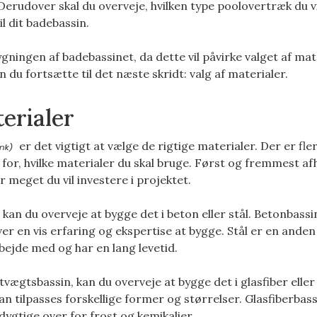
Derudover skal du overveje, hvilken type poolovertræk du vi
l dit badebassin.
gningen af ​​badebassinet, da dette vil påvirke valget af mat
 du fortsætte til det næste skridt: valg af materialer.
terialer
er det vigtigt at vælge de rigtige materialer. Der er fle
dig for, hvilke materialer du skal bruge. Først og fremmest 
or meget du vil investere i projektet.
 kan du overveje at bygge det i beton eller stål. Betonbassi
er en vis erfaring og ekspertise at bygge. Stål er en anden
bejde med og har en lang levetid.
tvægtsbassin, kan du overveje at bygge det i glasfiber eller 
an tilpasses forskellige former og størrelser. Glasfiberbas
gtige over for frost og kemikalier.