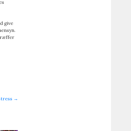
es
d give
hensyn.
træffer
stress
→