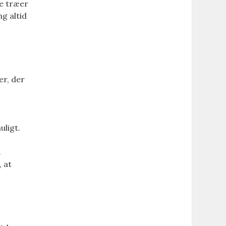
te træer
g altid
er, der
uligt.
.
 at