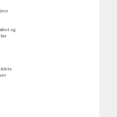
giver
litet og
 før
rådets
 nær