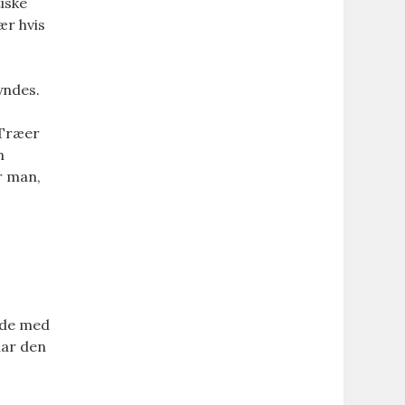
tiske
ær hvis
yndes.
 Træer
m
r man,
ejde med
har den