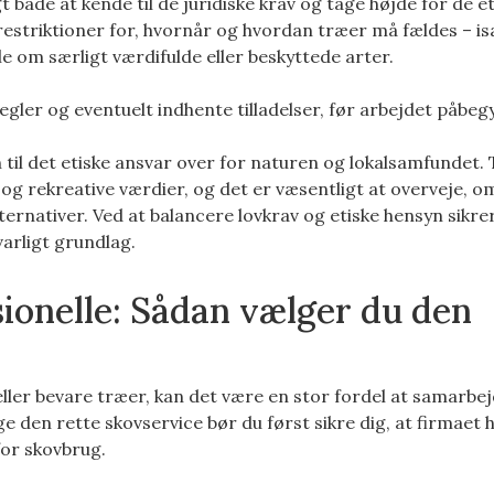
t både at kende til de juridiske krav og tage højde for de e
restriktioner for, hvornår og hvordan træer må fældes – is
le om særligt værdifulde eller beskyttede arter.
gler og eventuelt indhente tilladelser, før arbejdet påbeg
til det etiske ansvar over for naturen og lokalsamfundet.
 og rekreative værdier, og det er væsentligt at overveje, o
ternativer. Ved at balancere lovkrav og etiske hensyn sikre
arligt grundlag.
ionelle: Sådan vælger du den
eller bevare træer, kan det være en stor fordel at samarb
e den rette skovservice bør du først sikre dig, at firmaet 
for skovbrug.