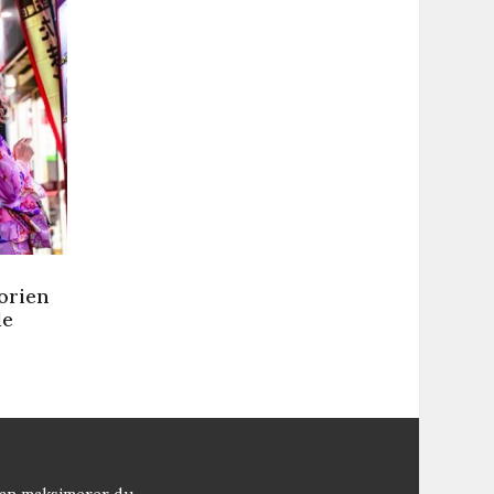
torien
de