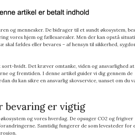
ren og mennesker. De bidrager til et sundt økosystem, be
ng vores hjem og fællesarealer. Men der kan opstå situat
æ skal fældes eller bevares – af hensyn til sikkerhed, sygdo
 sort-hvidt. Det kræver omtanke, viden og ansvarlighed at
rne og fremtiden. I denne artikel guider vi dig gennem de
ordan du kan sikre en ansvarlig skovservice, uanset om du v
 bevaring er vigtig
s økosystem og vores hverdag. De opsuger CO2 og frigiver
limaforandringerne. Samtidig fungerer de som levesteder for e
erosion.