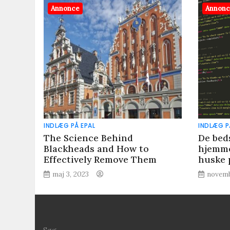
Annonce
Annon
INDLÆG PÅ EPAL
INDLÆG P
The Science Behind
De bed
Blackheads and How to
hjemme
Effectively Remove Them
huske 
maj 3, 2023
novemb