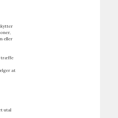
skytter
ioner,
m eller
 træffe
ælger at
t utal