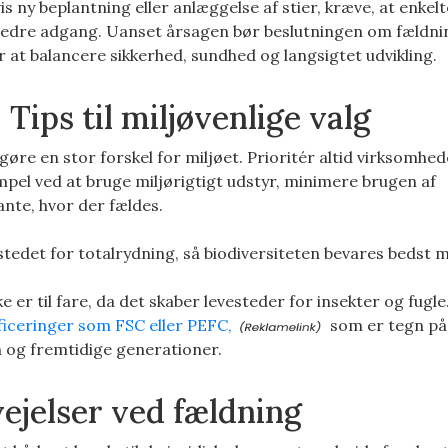
s ny beplantning eller anlæggelse af stier, kræve, at enkel
r bedre adgang. Uanset årsagen bør beslutningen om fældnin
 at balancere sikkerhed, sundhed og langsigtet udvikling.
Tips til miljøvenlige valg
re en stor forskel for miljøet. Prioritér altid virksomhed
el ved at bruge miljørigtigt udstyr, minimere brugen af
ante, hvor der fældes.
tedet for totalrydning, så biodiversiteten bevares bedst m
e er til fare, da det skaber levesteder for insekter og fugle
ficeringer som FSC eller PEFC,
som er tegn på,
 og fremtidige generationer.
vejelser ved fældning