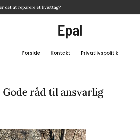
er det at reparere et kvisttag?
 effektive metoder mod akne
Epal
sservice – og hvordan får du mest for pengene?
ld fra 35953436? Ekspert giver svar
rer du din cashback med de rigtige kreditkort
Forside
Kontakt
Privatlivspolitik
 Gode råd til ansvarlig