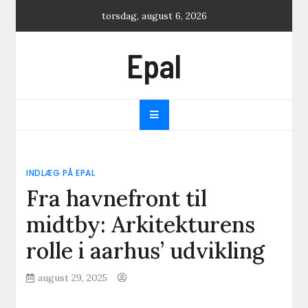
Skip
torsdag, august 6, 2026
to
content
Epal
INDLÆG PÅ EPAL
Fra havnefront til
midtby: Arkitekturens
rolle i aarhus’ udvikling
august 29, 2025