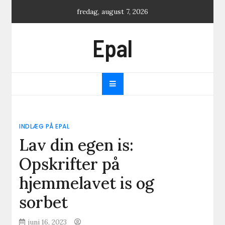
Skip
fredag, august 7, 2026
to
content
Epal
INDLÆG PÅ EPAL
Lav din egen is:
Opskrifter på
hjemmelavet is og
sorbet
juni 16, 2023