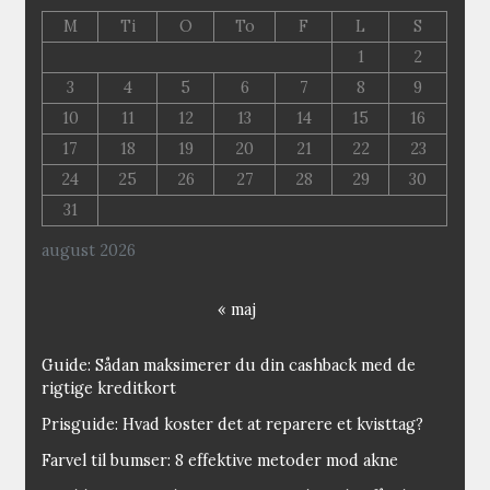
M
Ti
O
To
F
L
S
1
2
3
4
5
6
7
8
9
10
11
12
13
14
15
16
17
18
19
20
21
22
23
24
25
26
27
28
29
30
31
august 2026
« maj
Guide: Sådan maksimerer du din cashback med de
rigtige kreditkort
Prisguide: Hvad koster det at reparere et kvisttag?
Farvel til bumser: 8 effektive metoder mod akne