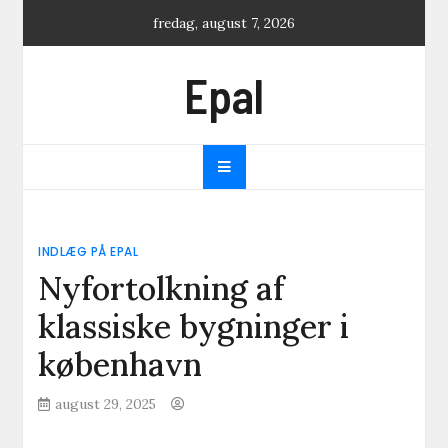
Skip
fredag, august 7, 2026
to
content
Epal
INDLÆG PÅ EPAL
Nyfortolkning af
klassiske bygninger i
københavn
august 29, 2025