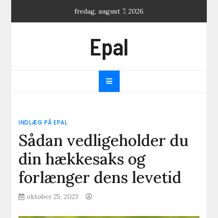
Skip
fredag, august 7, 2026
to
content
Epal
INDLÆG PÅ EPAL
Sådan vedligeholder du
din hækkesaks og
forlænger dens levetid
oktober 25, 2023