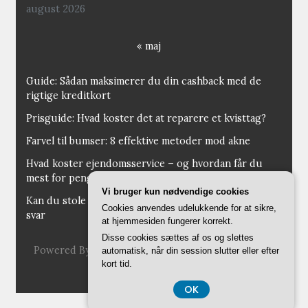
august 2026
« maj
Guide: Sådan maksimerer du din cashback med de
rigtige kreditkort
Prisguide: Hvad koster det at reparere et kvisttag?
Farvel til bumser: 8 effektive metoder mod akne
Hvad koster ejendomsservice – og hvordan får du
mest for pengene?
Vi bruger kun nødvendige cookies
Kan du stole på opkald fra 35953436? Ekspert giver
Cookies anvendes udelukkende for at sikre,
svar
at hjemmesiden fungerer korrekt.
Disse cookies sættes af os og slettes
Powered By:
WordPress
|
Theme:
MagazineBook
automatisk, når din session slutter eller efter
kort tid.
By OdieThemes
OK
CVR 374 077 39