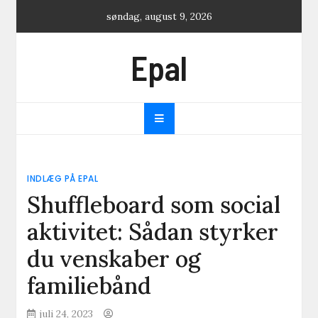
Skip
søndag, august 9, 2026
to
content
Epal
INDLÆG PÅ EPAL
Shuffleboard som social
aktivitet: Sådan styrker
du venskaber og
familiebånd
juli 24, 2023