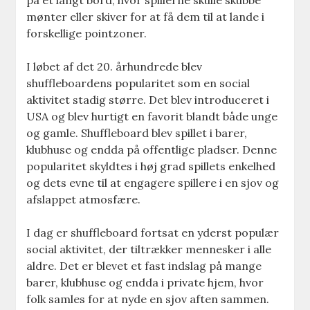
på et langt bord, hvor spillerne skulle skubbe
mønter eller skiver for at få dem til at lande i
forskellige pointzoner.
I løbet af det 20. århundrede blev
shuffleboardens popularitet som en social
aktivitet stadig større. Det blev introduceret i
USA og blev hurtigt en favorit blandt både unge
og gamle. Shuffleboard blev spillet i barer,
klubhuse og endda på offentlige pladser. Denne
popularitet skyldtes i høj grad spillets enkelhed
og dets evne til at engagere spillere i en sjov og
afslappet atmosfære.
I dag er shuffleboard fortsat en yderst populær
social aktivitet, der tiltrækker mennesker i alle
aldre. Det er blevet et fast indslag på mange
barer, klubhuse og endda i private hjem, hvor
folk samles for at nyde en sjov aften sammen.