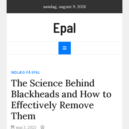
Skip
søndag, august 9, 2026
to
content
Epal
INDLÆG PÅ EPAL
The Science Behind
Blackheads and How to
Effectively Remove
Them
maj 3, 2023