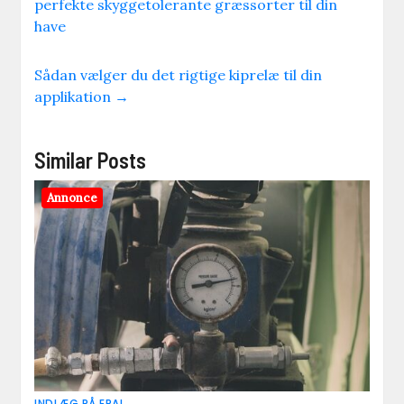
perfekte skyggetolerante græssorter til din
have
Sådan vælger du det rigtige kiprelæ til din
applikation
→
Similar Posts
Annonce
INDLÆG PÅ EPAL