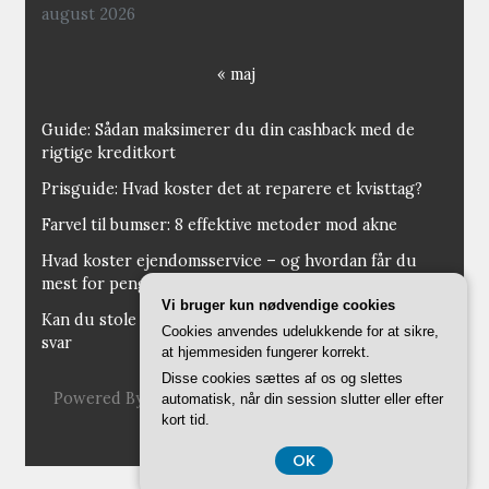
august 2026
« maj
Guide: Sådan maksimerer du din cashback med de
rigtige kreditkort
Prisguide: Hvad koster det at reparere et kvisttag?
Farvel til bumser: 8 effektive metoder mod akne
Hvad koster ejendomsservice – og hvordan får du
mest for pengene?
Vi bruger kun nødvendige cookies
Kan du stole på opkald fra 35953436? Ekspert giver
Cookies anvendes udelukkende for at sikre,
svar
at hjemmesiden fungerer korrekt.
Disse cookies sættes af os og slettes
Powered By:
WordPress
|
Theme:
MagazineBook
automatisk, når din session slutter eller efter
By OdieThemes
kort tid.
OK
CVR 374 077 39