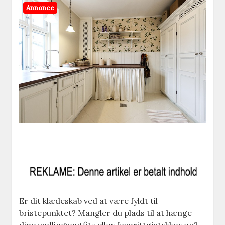
Annonce
Er dit klædeskab ved at være fyldt til
bristepunktet? Mangler du plads til at hænge
dine yndlingsoutfits eller favorittøjstykker op?