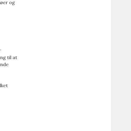
jøer og
r
g til at
ende
lket