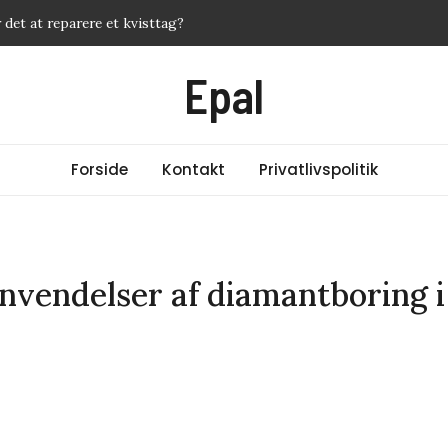
 det at reparere et kvisttag?
ffektive metoder mod akne
Epal
ervice – og hvordan får du mest for pengene?
 fra 35953436? Ekspert giver svar
er du din cashback med de rigtige kreditkort
Forside
Kontakt
Privatlivspolitik
Anvendelser af diamantboring i