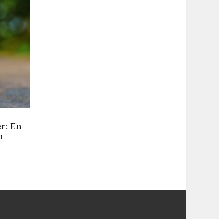
r: En
n