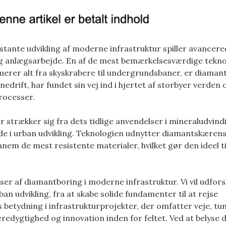
stante udvikling af moderne infrastruktur spiller avancer
i og anlægsarbejde. En af de mest bemærkelsesværdige tekno
uerer alt fra skyskrabere til undergrundsbaner, er diaman
nedrift, har fundet sin vej ind i hjertet af storbyer verden 
rocesser.
 strækker sig fra dets tidlige anvendelser i mineraludvindi
e i urban udvikling. Teknologien udnytter diamantskæren
em de mest resistente materialer, hvilket gør den ideel ti
ser af diamantboring i moderne infrastruktur. Vi vil udfors
ban udvikling, fra at skabe solide fundamenter til at rejse
 betydning i infrastrukturprojekter, der omfatter veje, tu
redygtighed og innovation inden for feltet. Ved at belyse d