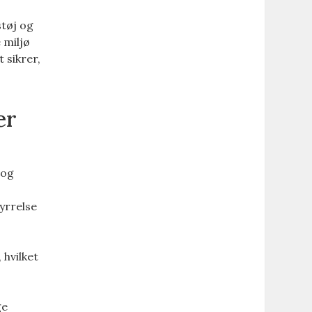
støj og
 miljø
 sikrer,
er
 og
yrrelse
hvilket
ge