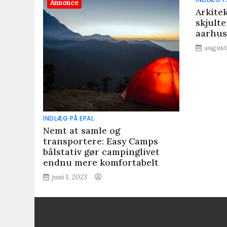
Annonce
Arkite
skjulte
aarhu
august
INDLÆG PÅ EPAL
Nemt at samle og
transportere: Easy Camps
bålstativ gør campinglivet
endnu mere komfortabelt
juni 1, 2023