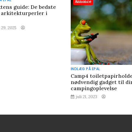
Annonce
ktens guide: De bedste
 arkitekturperler i
s
 29, 2025
INDLÆG PÅ EPAL
Camp4 toiletpapirholde
nødvendig gadget til di
campingoplevelse
juli 21, 2023