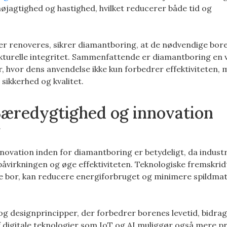
øjagtighed og hastighed, hvilket reducerer både tid og
er renoveres, sikrer diamantboring, at de nødvendige bore
rukturelle integritet. Sammenfattende er diamantboring en v
r, hvor dens anvendelse ikke kun forbedrer effektiviteten,
sikkerhed og kvalitet.
Bæredygtighed og innovation
g
ovation inden for diamantboring er betydeligt, da industr
påvirkningen og øge effektiviteten. Teknologiske fremskrid
e bor, kan reducere energiforbruget og minimere spildmate
 designprincipper, der forbedrer borenes levetid, bidrage
 digitale teknologier som IoT og AI muliggør også mere p