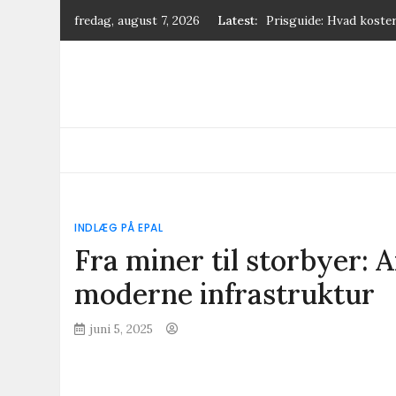
Skip
fredag, august 7, 2026
Latest:
Prisguide: Hvad koster
to
Farvel til bumser: 8 e
content
Hvad koster ejendomss
Kan du stole på opkald
Guide: Sådan maksimer
INDLÆG PÅ EPAL
Fra miner til storbyer: 
moderne infrastruktur
juni 5, 2025