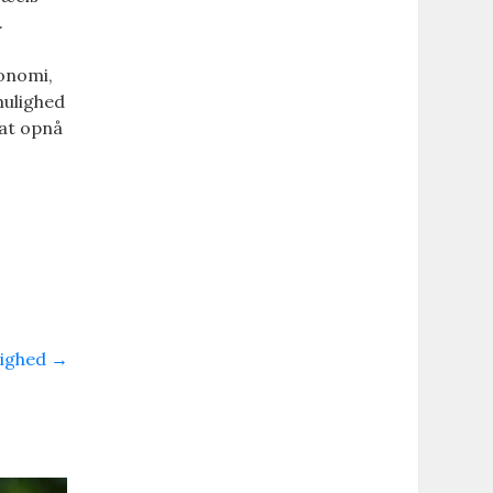
.
konomi,
mulighed
 at opnå
tighed
→