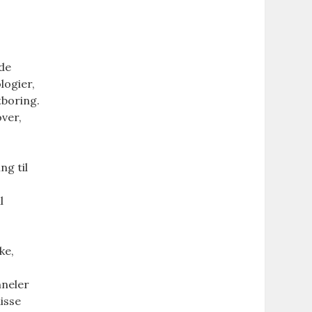
ede
logier,
tboring.
over,
ng til
s
l
ke,
nneler
isse