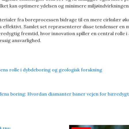
ilket kan optimere ydelsen og minimere miljøindvirkningen
erialer fra boreprocessen bidrage til en mere cirkulær ø
s effektivt. Samlet set repræsenterer disse tendenser en 
edygtig fremtid, hvor innovation spiller en central rolle i
ssig ansvarlighed.
s rolle i dybdeboring og geologisk forskning
dens boring: Hvordan diamanter baner vejen for bæredyg
Å EPAL