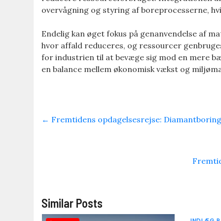
overvågning og styring af boreprocesserne, hv
Endelig kan øget fokus på genanvendelse af mat
hvor affald reduceres, og ressourcer genbruge
for industrien til at bevæge sig mod en mere bær
en balance mellem økonomisk vækst og miljømæ
←
Fremtidens opdagelsesrejse: Diamantboringen
Fremti
Similar Posts
INDLÆG P