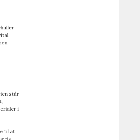
huller
ital
 men
ien står
t,
rialer i
 til at
ræcis