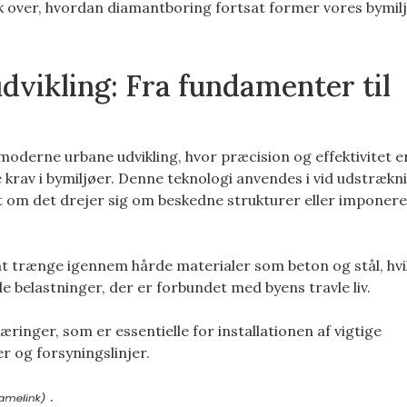
ik over, hvordan diamantboring fortsat former vores bymil
dvikling: Fra fundamenter til
moderne urbane udvikling, hvor præcision og effektivitet e
av i bymiljøer. Denne teknologi anvendes i vid udstræknin
t om det drejer sig om beskedne strukturer eller imponer
t trænge igennem hårde materialer som beton og stål, hvi
e belastninger, der er forbundet med byens travle liv.
nger, som er essentielle for installationen af vigtige
 og forsyningslinjer.
.