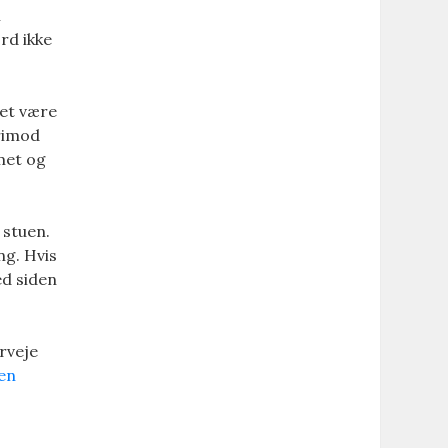
i
rd ikke
det være
erimod
mmet og
 stuen.
ng. Hvis
ed siden
erveje
 en