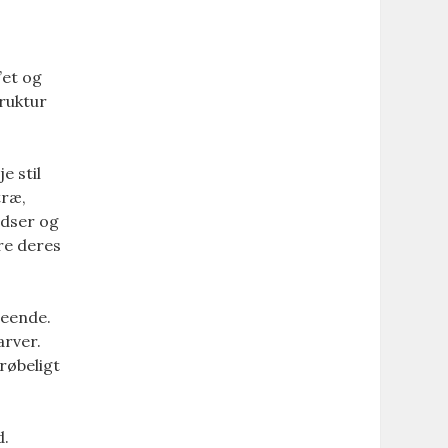
’et og
truktur
e stil
træ,
idser og
re deres
seende.
arver.
røbeligt
d.