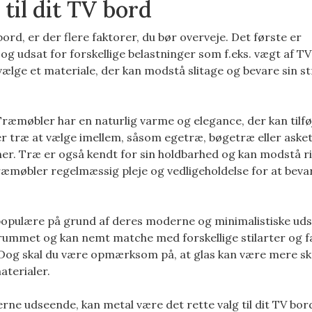
til dit TV bord
bord, er der flere faktorer, du bør overveje. Det første er
 og udsat for forskellige belastninger som f.eks. vægt af TV
 vælge et materiale, der kan modstå slitage og bevare sin s
Træmøbler har en naturlig varme og elegance, der kan tilføj
yper træ at vælge imellem, såsom egetræ, bøgetræ eller aske
ner. Træ er også kendt for sin holdbarhed og kan modstå r
ræmøbler regelmæssig pleje og vedligeholdelse for at beva
populære på grund af deres moderne og minimalistiske ud
il rummet og kan nemt matche med forskellige stilarter og f
 Dog skal du være opmærksom på, at glas kan være mere sk
aterialer.
rne udseende, kan metal være det rette valg til dit TV bor