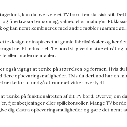
tage look, kan du overveje et TV bord i en klassisk stil. Dett
 og fine træsorter som eg, valnød eller mahogni. Et klassi
tryk og kan nemt kombineres med andre møbler i samme stil.
 Dette design er inspireret af gamle fabrikslokaler og kend
ugstræ. Et industrielt TV bord vil give din stue et råt og u
elle eller moderne møbler.
 det også vigtigt at tænke på størrelsen og formen. Hvis du
ed flere opbevaringsmuligheder. Hvis du derimod har en m
etrække for at undgå at rummet virker overfyldt.
 at tænke på funktionaliteten af dit TV bord. Overvej om d
’er, fjernbetjeninger eller spillekonsoller. Mange TV borde
n give dig ekstra opbevaringsmuligheder og gøre det nemt a