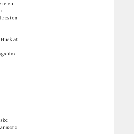
ære en
u
 resten
. Husk at
ngsfilm
iske
ganisere