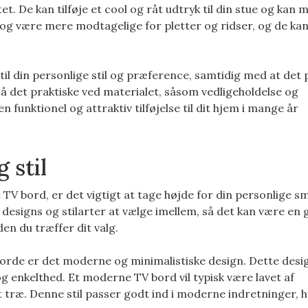
et. De kan tilføje et cool og råt udtryk til din stue og kan 
dog være mere modtagelige for pletter og ridser, og de ka
 til din personlige stil og præference, samtidig med at det
gså det praktiske ved materialet, såsom vedligeholdelse og
en funktionel og attraktiv tilføjelse til dit hjem i mange år
 stil
dit TV bord, er det vigtigt at tage højde for din personlige 
ge designs og stilarter at vælge imellem, så det kan være en 
en du træffer dit valg.
borde er det moderne og minimalistiske design. Dette desi
og enkelthed. Et moderne TV bord vil typisk være lavet af
t træ. Denne stil passer godt ind i moderne indretninger, 