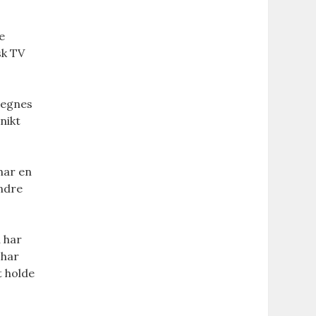
e
sk TV
etegnes
nikt
 har en
indre
u har
 har
t holde