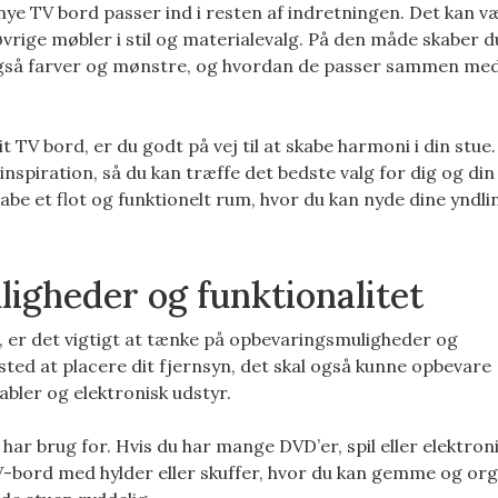
t nye TV bord passer ind i resten af indretningen. Det kan v
vrige møbler i stil og materialevalg. På den måde skaber d
så farver og mønstre, og hvordan de passer sammen med
it TV bord, er du godt på vej til at skabe harmoni i din stue
inspiration, så du kan træffe det bedste valg for dig og din
be et flot og funktionelt rum, hvor du kan nyde dine yndli
igheder og funktionalitet
e, er det vigtigt at tænke på opbevaringsmuligheder og
 sted at placere dit fjernsyn, det skal også kunne opbevare
kabler og elektronisk udstyr.
ar brug for. Hvis du har mange DVD’er, spil eller elektron
V-bord med hylder eller skuffer, hvor du kan gemme og or