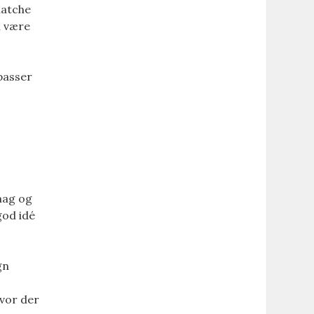
matche
n være
 passer
smag og
god idé
gn
hvor der