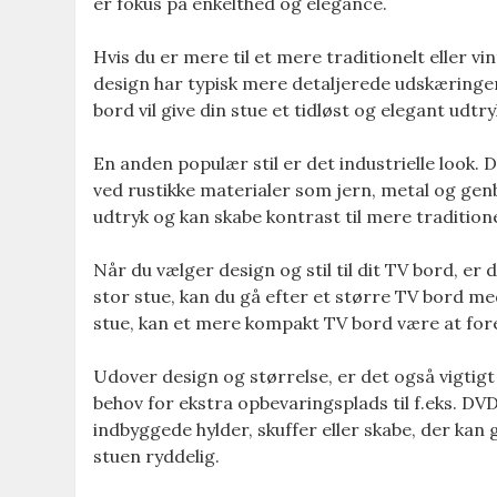
er fokus på enkelthed og elegance.
Hvis du er mere til et mere traditionelt eller vin
design har typisk mere detaljerede udskæringer
bord vil give din stue et tidløst og elegant ud
En anden populær stil er det industrielle look.
ved rustikke materialer som jern, metal og genbr
udtryk og kan skabe kontrast til mere tradition
Når du vælger design og stil til dit TV bord, er
stor stue, kan du gå efter et større TV bord m
stue, kan et mere kompakt TV bord være at for
Udover design og størrelse, er det også vigtigt
behov for ekstra opbevaringsplads til f.eks. DVD
indbyggede hylder, skuffer eller skabe, der ka
stuen ryddelig.