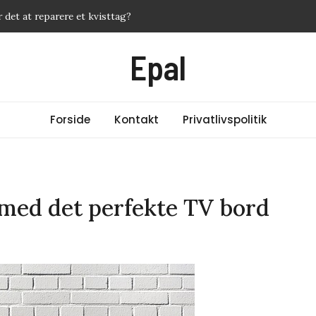
 det at reparere et kvisttag?
ffektive metoder mod akne
Epal
ervice – og hvordan får du mest for pengene?
d fra 35953436? Ekspert giver svar
er du din cashback med de rigtige kreditkort
Forside
Kontakt
Privatlivspolitik
 med det perfekte TV bord