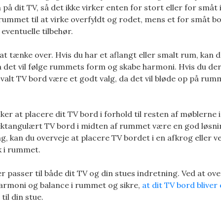
på dit TV, så det ikke virker enten for stort eller for småt 
rummet til at virke overfyldt og rodet, mens et for småt bo
g eventuelle tilbehør.
t tænke over. Hvis du har et aflangt eller smalt rum, kan 
a det vil følge rummets form og skabe harmoni. Hvis du d
ovalt TV bord være et godt valg, da det vil bløde op på ru
er at placere dit TV bord i forhold til resten af møblerne i
ektangulært TV bord i midten af rummet være en god løsni
 kan du overveje at placere TV bordet i en afkrog eller v
k i rummet.
er passer til både dit TV og din stues indretning. Ved at ov
armoni og balance i rummet og sikre,
at dit TV bord bliver
 til din stue.